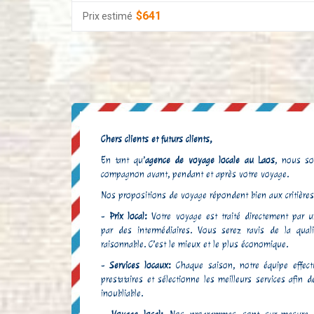
$641
Prix estimé
Chers clients et futurs clients,
En tant qu’
agence de voyage locale au Laos
, nous so
compagnon avant, pendant et après votre voyage.
TRÈS BONNE AGENCE D
Nos propositions de voyage répondent bien aux critières
2019
-
Prix local:
Votre voyage est traité directement par
Nous revenons d'un voyage 
par des intermédiaires. Vous serez ravis de la qua
était parfait pour avoir 
raisonnable. C’est le mieux et le plus économique.
Toute l'équipe de l'agenc
-
Services locaux:
Chaque saison, notre équipe effectu
toujours au petit soin et 
prestataires et sélectionne les meilleurs services afin 
problème. Ce sont des perso
inoubliable.