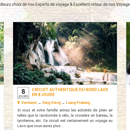
lleurs choix de nos Experts de voyage & Excellent retour de nos Voyag
CIRCUIT AUTHENTIQUE DU NORD LAOS
8
EN 8 JOURS
JOURS
Vientiane
→
Vang Vieng
→
Luang Prabang
Si vous et votre famille aimez les activités de plein air
telles que la randonnée à vélo, la croisière en bateau, la
tyrolienne, etc. Ce circuit est certainement un voyage au
Laos que vous aurez plus ...