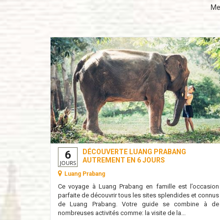
Mei
NE À
DÉCOUVERTE LUANG PRABANG
6
AUTREMENT EN 6 JOURS
JOURS
Luang Prabang
sonnes qui
Ce voyage à Luang Prabang en famille est l’occasion
 une ville
parfaite de découvrir tous les sites splendides et connus
ble mêlant
de Luang Prabang. Votre guide se combine à de
nombreuses activités comme: la visite de la...