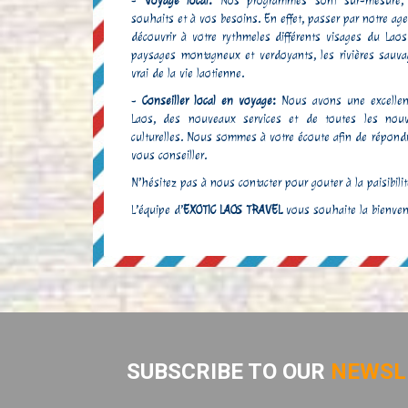
-
Voyage local:
Nos programmes sont sur-mesure,
souhaits et à vos besoins. En effet, passer par notre
age
MME. MAJORI
découvrir à votre rythmeles différents visages du Laos
paysages montagneux et verdoyants, les rivières sauvag
vrai de la vie laotienne.
-
Conseiller local en voyage:
Nous avons une excellent
Laos, des nouveaux services et de toutes les nouvel
culturelles. Nous sommes à votre écoute afin de répon
vous conseiller.
N’hésitez pas à nous contacter pour gouter à la paisibili
L’équipe d’
EXOTIC LAOS TRAVEL
vous souhaite la bienven
SUBSCRIBE TO OUR
NEWSL