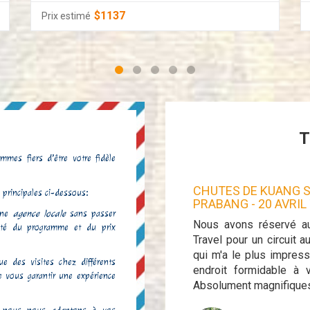
$1137
Prix estimé
T
mmes fiers d’être votre fidèle
E VOYAGE
- 16 MAI
TO 29 MAI
-
CHUTES DE KUANG SI
 principales ci-dessous:
PRABANG
- 20 AVRIL
 une
agence locale
sans passer
de 14 jours au Laos. Le circuit proposé
Nous avons réservé a
lité du programme et du prix
une idée d'ensemble de ce charme pays.
Travel pour un circuit 
e, guides et chauffeurs compris était
qui m'a le plus impres
e des visites chez différents
réactifs. Nous n'avons rencontré aucun
endroit formidable à 
de vous garantir une expérience
nnes fiables...
Absolument magnifiques,