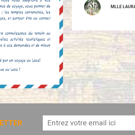
 nous nous adaptons à vos
nce de voyage
, vous permet de
MLLE LAUR
 : les temples centenaires, les
es, et surtout être au contact
e connaissance du terrain au
les activités touristiques et
dre à vos demandes et de mieux
té par un
voyage au Laos
!
ue au Laos !
ETTER