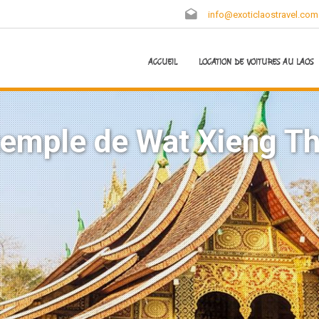
info@exoticlaostravel.com
ACCUEIL
LOCATION DE VOITURES AU LAOS
temple de Wat Xieng T