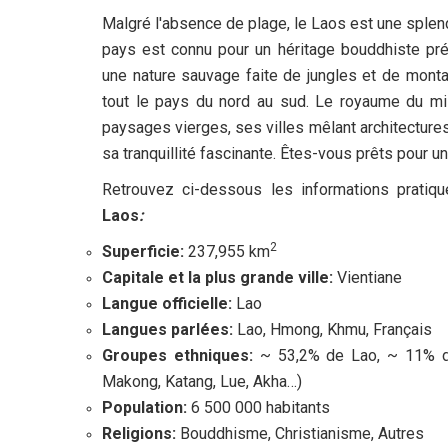
Malgré l'absence de plage, le Laos est une splen
pays est connu pour un héritage bouddhiste prés
une nature sauvage faite de jungles et de mont
tout le pays du nord au sud. Le royaume du mi
paysages vierges, ses villes mêlant architectures
sa tranquillité fascinante. Êtes-vous prêts pour u
Retrouvez ci-dessous les informations pratiq
Laos
:
2
Superficie:
237,955 km
Capitale et la plus grande ville:
Vientiane
Langue officielle:
Lao
Langues parlées:
Lao, Hmong, Khmu, Français
Groupes ethniques:
~ 53,2% de Lao, ~ 11% de
Makong, Katang, Lue, Akha…)
Population:
6 500 000 habitants
Religions:
Bouddhisme, Christianisme, Autres