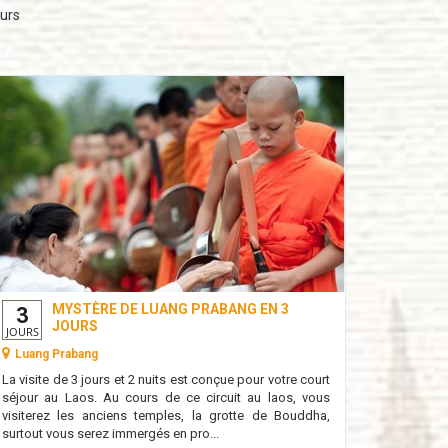
eurs
MYSTÈRE DE LUANG PRABANG EN 3
3
4
JOURS
JOURS
JOURS
Luang Prabang
Luang 
La visite de 3 jours et 2 nuits est conçue pour votre court
Luang Pra
séjour au Laos. Au cours de ce circuit au laos, vous
voyageurs
visiterez les anciens temples, la grotte de Bouddha,
ses pagode
surtout vous serez immergés en pro...
découvrez