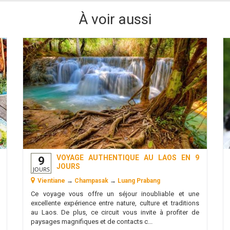
À voir aussi
VOYAGE AUTHENTIQUE AU LAOS EN 9
9
JOURS
JOURS
Vientiane
→
Champasak
→
Luang Prabang
Ce voyage vous offre un séjour inoubliable et une
excellente expérience entre nature, culture et traditions
au Laos. De plus, ce circuit vous invite à profiter de
paysages magnifiques et de contacts c...