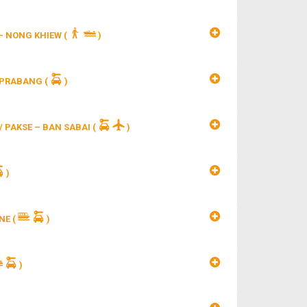
 - NONG KHIEW
(
)
G PRABANG
(
)
 PAKSE – BAN SABAI
(
)
)
ONE
(
)
)