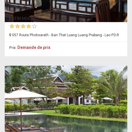
SATRI HOUSE
057 Route Photisarath - Ban That Luang Luang Prabang - Lao P.D.R
:
Demande de prix
Prix